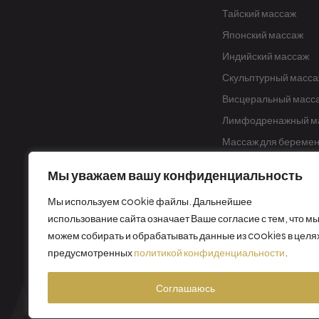
Тайский массаж
Японский массаж
Индийский массаж
Скульптурный масса
Висцеральный масс
Лимфодренажный м
Массаж для береме
Лечебный массаж
Мы уважаем вашу конфиденциальность
Мы используем cookie файлы. Дальнейшее
использование сайта означает Ваше согласие с тем, что м
можем собирать и обрабатывать данные из cookies в целя
предусмотренных
политикой конфиденциальности
.
C
Соглашаюсь