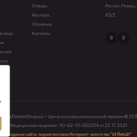
Отзывы
Россия, Рязань,
Мастера
63/2
Обучение
ж лица
Контакты
аж
ассаж
нных
ы
х
apela Donati (Рязань) — Центр массажа и мануальной терапии © 20
Медицинская лицензия: ЛО-62-01-002314 от 22.11.2021
Создание сайта: маркетинговое Интернет-агентство "id:Result"