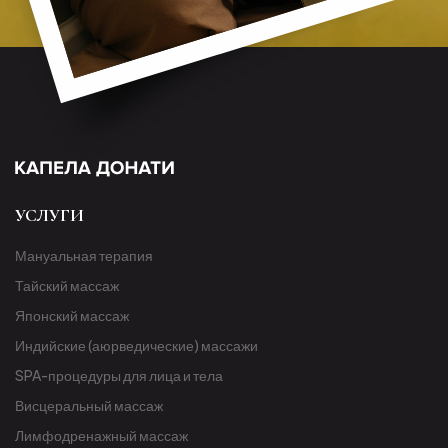
УСЛУГИ
Мануальная терапия
Тайский массаж
Японский массаж
Индийские (аюрведические) массажи
SPA-процедуры для лица и тела
Висцеральный массаж
Лимфодренажный массаж