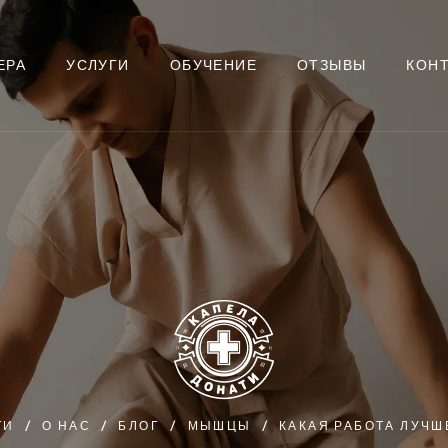
ЕРА
УСЛУГИ
ОБУЧЕНИЕ
ОТЗЫВЫ
КОН
ТИ
О НАС
БЛОГ
МЫШЦЫ
КАКАЯ РАБОТА ЛУЧШ